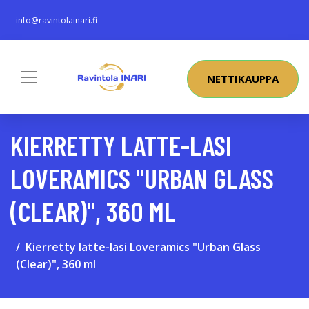
info@ravintolainari.fi
NETTIKAUPPA
KIERRETTY LATTE-LASI
LOVERAMICS "URBAN GLASS
(CLEAR)", 360 ML
Kierretty latte-lasi Loveramics "Urban Glass
(Clear)", 360 ml