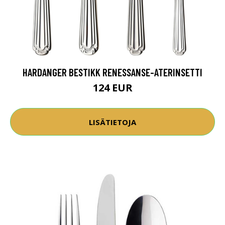
HARDANGER BESTIKK RENESSANSE-ATERINSETTI
124 EUR
LISÄTIETOJA