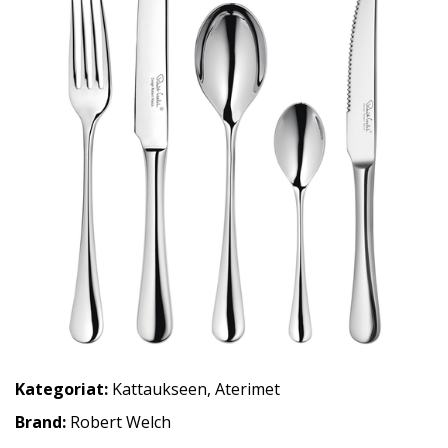
Kategoriat:
Kattaukseen
,
Aterimet
Brand:
Robert Welch