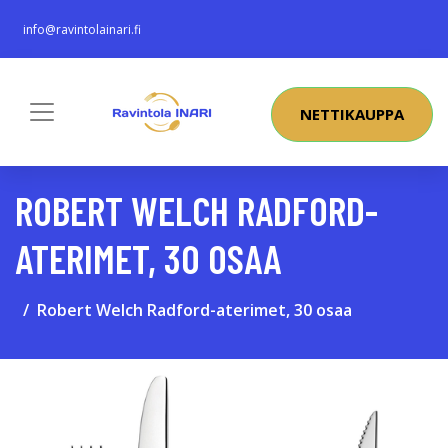
info@ravintolainari.fi
NETTIKAUPPA
ROBERT WELCH RADFORD-
ATERIMET, 30 OSAA
Robert Welch Radford-aterimet, 30 osaa