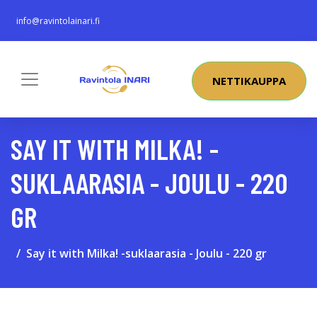
info@ravintolainari.fi
NETTIKAUPPA
SAY IT WITH MILKA! -
SUKLAARASIA - JOULU - 220
GR
Say it with Milka! -suklaarasia - Joulu - 220 gr