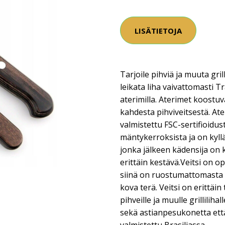
LISÄTIETOJA
Tarjoile pihviä ja muuta gril
leikata liha vaivattomasti
aterimilla. Aterimet koostu
kahdesta pihviveitsestä. A
valmistettu FSC-sertifioidu
mäntykerroksista ja on kylläs
jonka jälkeen kädensija on k
erittäin kestävä.Veitsi on o
siinä on ruostumattomasta t
kova terä. Veitsi on erittäin 
pihveille ja muulle grilliliha
sekä astianpesukonetta että