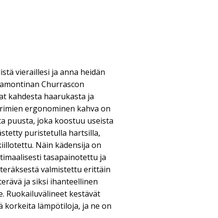
listä vieraillesi ja anna heidän
 Tramontinan Churrascon
vat kahdesta haarukasta ja
terimien ergonominen kahva on
sta puusta, joka koostuu useista
tetty puristetulla hartsilla,
iillotettu. Näin kädensija on
ptimaalisesti tasapainotettu ja
eräksestä valmistettu erittäin
terävä ja siksi ihanteellinen
lle. Ruokailuvälineet kestävät
 korkeita lämpötiloja, ja ne on