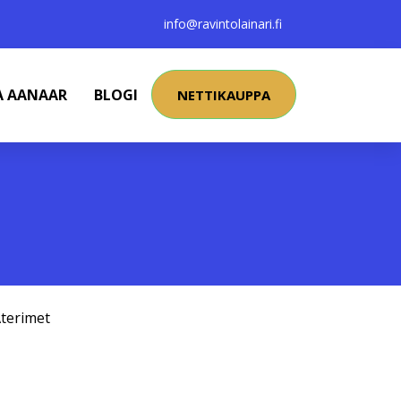
info@ravintolainari.fi
A AANAAR
BLOGI
NETTIKAUPPA
terimet