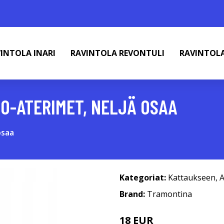
INTOLA INARI
RAVINTOLA REVONTULI
RAVINTOL
O-ATERIMET, NELJÄ OSAA
osaa
Kategoriat:
Kattaukseen
,
A
Brand:
Tramontina
18 EUR