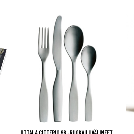
IITTALA CITTERIO 98 -RUOKAILUVÄLINEET,