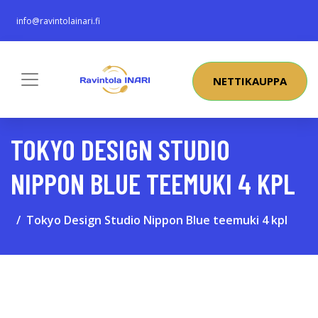
info@ravintolainari.fi
NETTIKAUPPA
TOKYO DESIGN STUDIO
NIPPON BLUE TEEMUKI 4 KPL
Tokyo Design Studio Nippon Blue teemuki 4 kpl