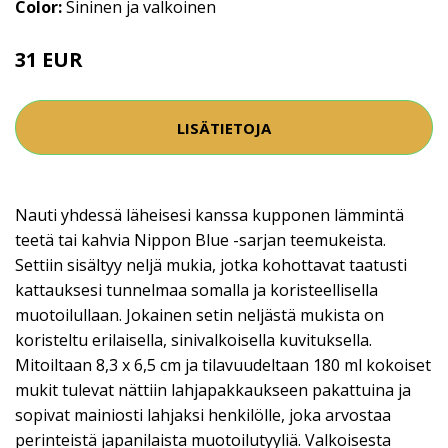
Color:
Sininen ja valkoinen
31 EUR
LISÄTIETOJA
Nauti yhdessä läheisesi kanssa kupponen lämmintä
teetä tai kahvia Nippon Blue -sarjan teemukeista.
Settiin sisältyy neljä mukia, jotka kohottavat taatusti
kattauksesi tunnelmaa somalla ja koristeellisella
muotoilullaan. Jokainen setin neljästä mukista on
koristeltu erilaisella, sinivalkoisella kuvituksella.
Mitoiltaan 8,3 x 6,5 cm ja tilavuudeltaan 180 ml kokoiset
mukit tulevat nättiin lahjapakkaukseen pakattuina ja
sopivat mainiosti lahjaksi henkilölle, joka arvostaa
perinteistä japanilaista muotoilutyyliä. Valkoisesta