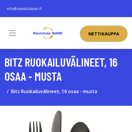
info@ravintolainari.fi
NETTIKAUPPA
BITZ RUOKAILUVÄLINEET, 16
OSAA - MUSTA
Bitz Ruokailuvälineet, 16 osaa - musta