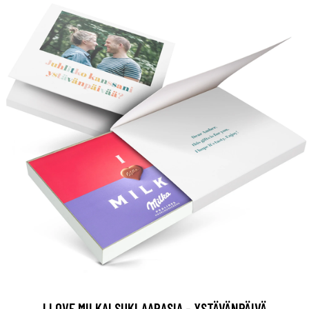
I LOVE MILKA! SUKLAARASIA - YSTÄVÄNPÄIVÄ