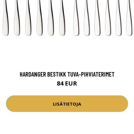
HARDANGER BESTIKK TUVA-PIHVIATERIMET
84 EUR
LISÄTIETOJA