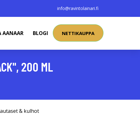
info@ravintolainari.fi
A AANAAR
BLOGI
NETTIKAUPPA
CK", 200 ML
autaset & kulhot