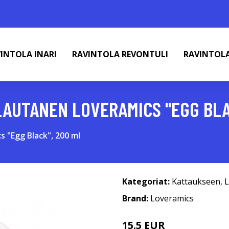
INTOLA INARI
RAVINTOLA REVONTULI
RAVINTOL
LAUTANEN LOVERAMICS "EGG BLA
 "Egg Black", 200 ml
Kategoriat:
Kattaukseen
,
L
Brand:
Loveramics
15.5 EUR