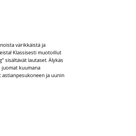
noista värikkäistä ja
ista! Klassisesti muotoillut
g” sisältävät lautaset. Älykäs
ää juomat kuumana
 astianpesukoneen ja uunin