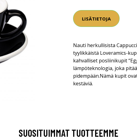
LISÄTIETOJA
Nauti herkullisista Cappucci
tyylikkäistä Loveramics-kupe
kahvalliset posliinikupit “Eg
lämpöteknologia, joka pit
pidempään.Nämä kupit ovat
kestäviä.
SUOSITUIMMAT TUOTTEEMME