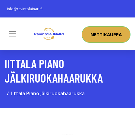
info@ravintolainari.fi
NETTIKAUPPA
IITTALA PIANO
JÄLKIRUOKAHAARUKKA
Iittala Piano Jälkiruokahaarukka