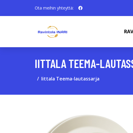
Ota meihin yhteyttä:
RAV
IITTALA TEEMA-LAUTAS
Iittala Teema-lautassarja