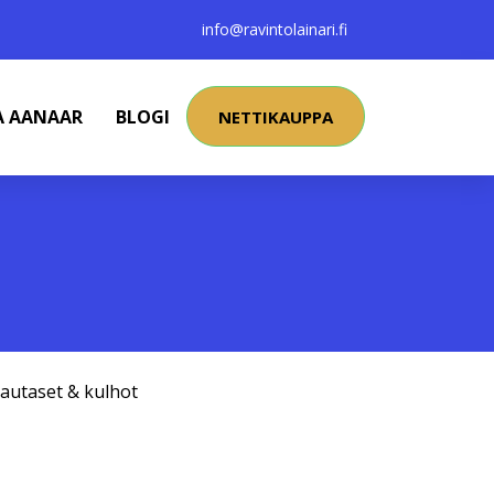
info@ravintolainari.fi
A AANAAR
BLOGI
NETTIKAUPPA
autaset & kulhot