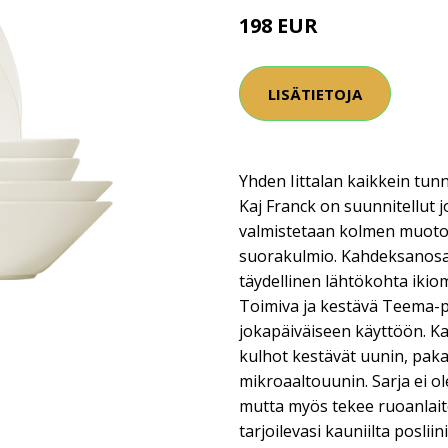
198 EUR
LISÄTIETOJA
Yhden Iittalan kaikkein tunn
Kaj Franck on suunnitellut 
valmistetaan kolmen muotois
suorakulmio. Kahdeksanosai
täydellinen lähtökohta ikioma
Toimiva ja kestävä Teema-pos
jokapäiväiseen käyttöön. Kaik
kulhot kestävät uunin, pak
mikroaaltouunin. Sarja ei o
mutta myös tekee ruoanlait
tarjoilevasi kauniilta poslii