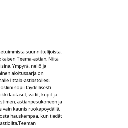
etuimmista suunnittelijoista,
jokaisen Teema-astian. Niitä
ina. Ympyrä, neliö ja
nen aloitussarja on
lle Iittala-astiastollesi.
liini sopii täydellisesti
ki lautaset, vadit, kupit ja
astimen, astianpesukoneen ja
le vain kaunis ruokapöydällä,
osta hauskempaa, kun tiedät
niastioilta.Teeman