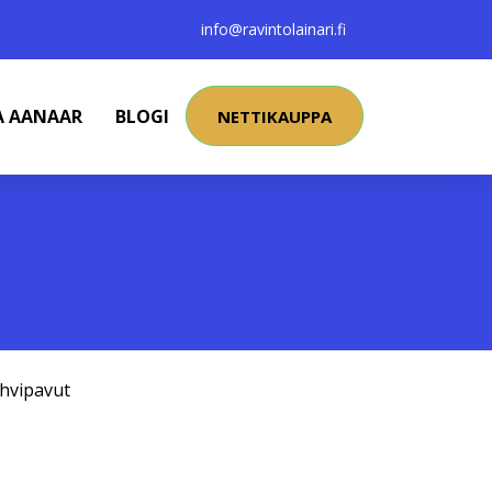
info@ravintolainari.fi
A AANAAR
BLOGI
NETTIKAUPPA
hvipavut