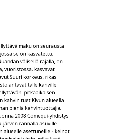
llyttävä maku on seurausta
 jossa se on kasvatettu.
uandan välisellä rajalla, on
sä, vuoristossa, kasvavat
vut.Suuri korkeus, rikas
to antavat tälle kahville
llyttävän, pitkäaikaisen
n kahvin tuet Kivun alueella
an pieniä kahvintuottajia.
vuonna 2008 Comequi-yhdistys
-järven rannalla asuville
n alueelle asettuneille - keinot