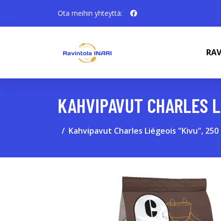
Ota meihin yhteyttä:
RAV
KAHVIPAVUT CHARLES LI
Kahvipavut Charles Liégeois "Kivu", 250