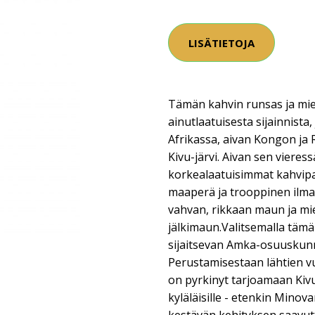
LISÄTIETOJA
Tämän kahvin runsas ja mie
ainutlaatuisesta sijainnista,
Afrikassa, aivan Kongon ja R
Kivu-järvi. Aivan sen vieres
korkealaatuisimmat kahvipa
maaperä ja trooppinen ilmas
vahvan, rikkaan maun ja mie
jälkimaun.Valitsemalla tämä
sijaitsevan Amka-osuuskunn
Perustamisestaan lähtien 
on pyrkinyt tarjoamaan Kivu
kyläläisille - etenkin Minova