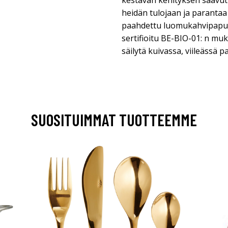
kestävän kehityksen saavutt
heidän tulojaan ja parantaa
paahdettu luomukahvipapu*.
sertifioitu BE-BIO-01: n muk
säilytä kuivassa, viileässä p
SUOSITUIMMAT TUOTTEEMME