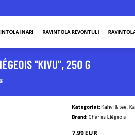
INTOLA INARI
RAVINTOLA REVONTULI
RAVINTOL
ÉGEOIS "KIVU", 250 G
 g
Kategoriat:
Kahvi & tee
,
Ka
Brand:
Charles Liégeois
7.99 EUR