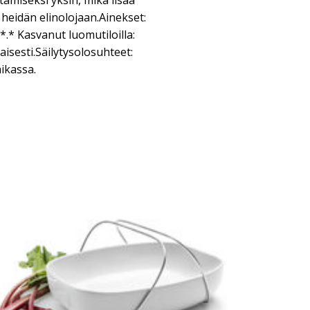
amiseksi yksin, mikä lisää
 heidän elinolojaan.Ainekset:
* Kasvanut luomutiloilla:
aisesti.Säilytysolosuhteet:
aikassa.