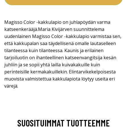
Magisso Color -kakkulapio on juhlapöydän varma
katseenkerääjä.Maria Kivijärven suunnittelema
uudenlainen Magisso Color -kakkulapio varmistaa sen,
että kakkupalan saa täydellisenä omalle lautaselleen
tilanteessa kuin tilanteessa. Kaunis ja erilainen
tarjoiluotin on ihanteellinen katseenvangitsija kesän
juhliin ja se sopii yhtä lailla kuivakakuille kuin
perinteisille kermakakuillekin. Elintarvikekelpoisesta
muovista valmistettua kakkulapiota löytyy useita eri
värejä.
SUOSITUIMMAT TUOTTEEMME