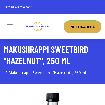
info@ravintolainari.fi
NETTIKAUPPA
MAKUSIIRAPPI SWEETBIRD
"HAZELNUT", 250 ML
Makusiirappi Sweetbird "Hazelnut", 250 ml