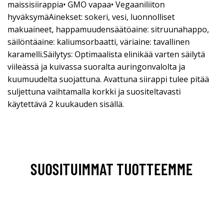
maissisiirappia• GMO vapaa• Vegaaniliiton
hyväksymäAinekset: sokeri, vesi, luonnolliset
makuaineet, happamuudensäätöaine: sitruunahappo,
säilöntäaine: kaliumsorbaatti, väriaine: tavallinen
karamelli.Säilytys: Optimaalista elinikää varten säilytä
viileässä ja kuivassa suoralta auringonvalolta ja
kuumuudelta suojattuna. Avattuna siirappi tulee pitää
suljettuna vaihtamalla korkki ja suositeltavasti
käytettävä 2 kuukauden sisällä.
SUOSITUIMMAT TUOTTEEMME