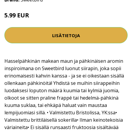
5.99 EUR
LISÄTIETOJA
Hasselpähkinän makean maun ja pähkinäisen aromin
inspiroimana on Sweetbird luonut siirapin, joka sopii
erinomaisesti kahvin kanssa - ja se ei oikestaan sisällä
ollenkaan pähkinöitä! Yhdistä se muihin siirappeihin
luodaksesi loputon määrä kuumia tai kylmiä juomia,
olkoot se sitten praline frappé tai hedelmä-pähkinä
kuuma suklaa, tai ehkäpä haluat vain maustaa
lempijuomiasi sillä. • Valmistettu Bristolissa, YK:ssa•
Valmistettu brittiläisellä sokerilla• Ilman keinotekoisia
väriaineita• Ei sisällä runsaasti fruktoosia sisältävää