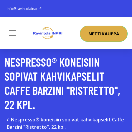
info@ravintolainari.fi
NETTIKAUPPA
NESPRESSO® KONEISIIN
SOPIVAT KAHVIKAPSELIT
CAFFE BARZINI "RISTRETTO",
22 KPL.
Nespresso® koneisiin sopivat kahvikapselit Caffe
Barzini "Ristretto", 22 kpl.